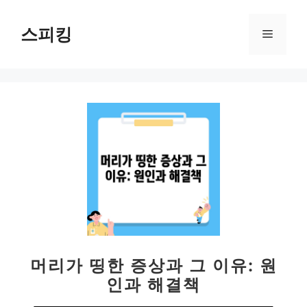
컨
텐
스피킹
메
츠
로
뉴
건
너
뛰
기
머리가 띵한 증상과 그 이유: 원
인과 해결책