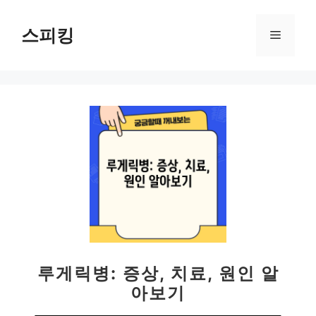
컨
텐
스피킹
메
츠
로
뉴
건
너
뛰
기
루게릭병: 증상, 치료, 원인 알
아보기