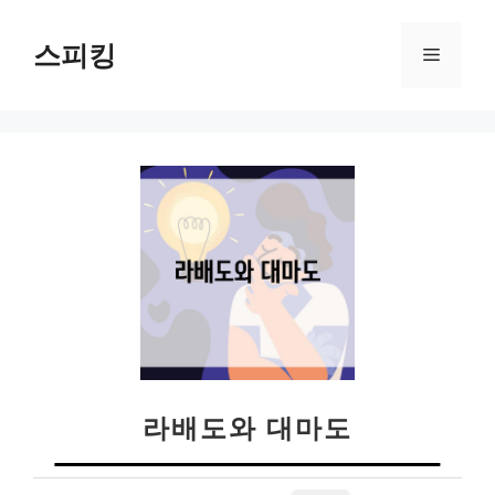
컨
텐
스피킹
메
츠
로
뉴
건
너
뛰
기
라배도와 대마도