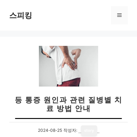
컨
텐
스피킹
메
츠
로
뉴
건
너
뛰
기
등 통증 원인과 관련 질병별 치
료 방법 안내
2024-08-25
작성자:
story