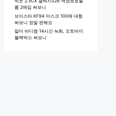
빅쏘 2.5CX 갤럭시S26 액정보호필
름 2매입 써보니
브이스타 KF94 마스크 100매 대형
써보니 정말 편해요
칼더 바디캠 14시간 녹화, 오토바이
블랙박스 써보니