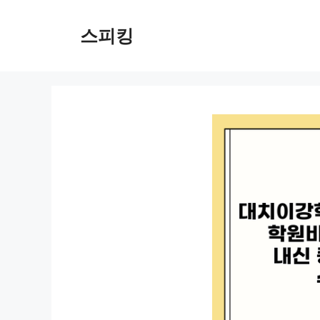
컨
텐
스피킹
츠
로
건
너
뛰
기