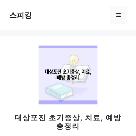
컨
텐
스피킹
메
츠
로
뉴
건
너
뛰
기
대상포진 초기증상, 치료, 예방
총정리