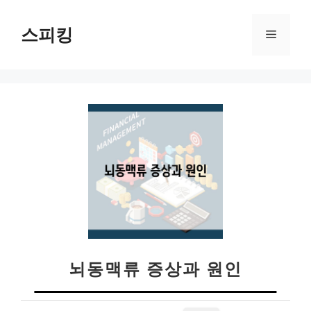
컨
텐
스피킹
메
츠
로
뉴
건
너
뛰
기
뇌동맥류 증상과 원인