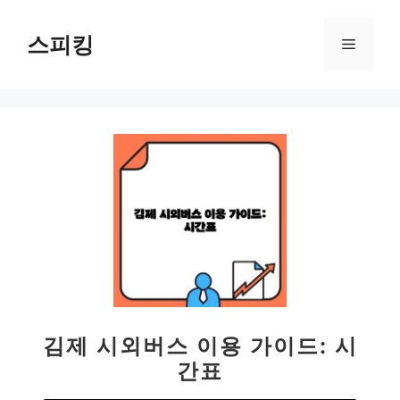
컨
텐
스피킹
메
츠
로
뉴
건
너
뛰
기
김제 시외버스 이용 가이드: 시
간표