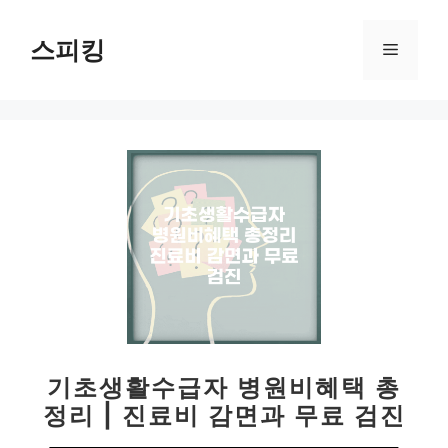
컨
텐
스피킹
메
츠
로
뉴
건
너
뛰
기
기초생활수급자 병원비혜택 총
정리 | 진료비 감면과 무료 검진