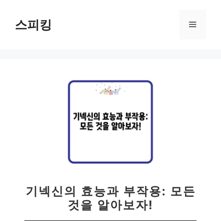
컨
텐
스피킹
메
츠
로
뉴
건
너
뛰
기
기넥신의 효능과 부작용: 모든
것을 알아보자!