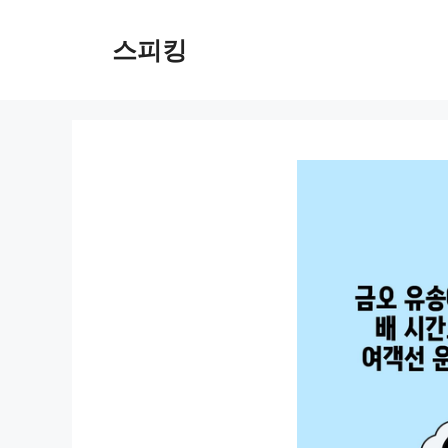
컨
텐
스피킹
츠
로
건
너
뛰
기