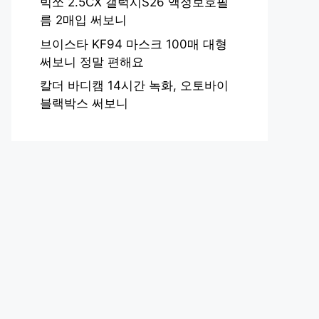
빅쏘 2.5CX 갤럭시S26 액정보호필
름 2매입 써보니
브이스타 KF94 마스크 100매 대형
써보니 정말 편해요
칼더 바디캠 14시간 녹화, 오토바이
블랙박스 써보니