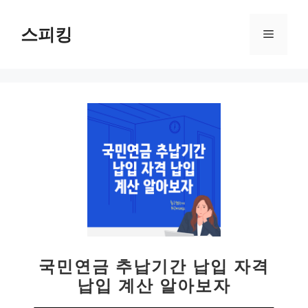
컨
텐
스피킹
메
츠
로
뉴
건
너
뛰
기
국민연금 추납기간 납입 자격
납입 계산 알아보자