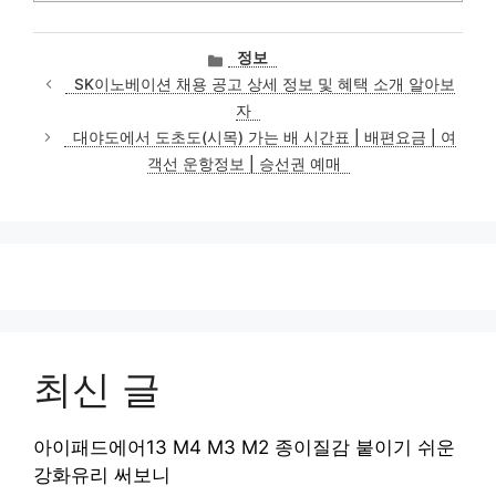
카
정보
테
SK이노베이션 채용 공고 상세 정보 및 혜택 소개 알아보
고
자
리
대야도에서 도초도(시목) 가는 배 시간표 | 배편요금 | 여
객선 운항정보 | 승선권 예매
최신 글
아이패드에어13 M4 M3 M2 종이질감 붙이기 쉬운
강화유리 써보니