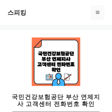
컨
텐
스피킹
메
츠
로
뉴
건
너
뛰
기
국민건강보험공단 부산 연제지
사 고객센터 전화번호 확인