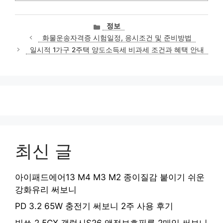
카
정보
테
화물운송자격증 시험일정, 응시조건 및 준비방법
고
일시적 1가구 2주택 양도소득세 비과세 조건과 혜택 안내
리
최신 글
아이패드에어13 M4 M3 M2 종이질감 붙이기 쉬운
강화유리 써보니
PD 3.2 65W 충전기 써보니 2주 사용 후기
빅쏘 2.5CX 갤럭시S26 액정보호필름 2매입 써보니