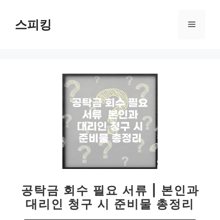
컨
텐
스피킹
메
츠
로
뉴
건
너
뛰
기
공탁금 회수 필요 서류 | 본인과
대리인 청구 시 준비물 총정리