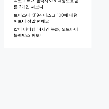
빅쏘 2.5CX 갤럭시S26 액정보호필
름 2매입 써보니
브이스타 KF94 마스크 100매 대형
써보니 정말 편해요
칼더 바디캠 14시간 녹화, 오토바이
블랙박스 써보니