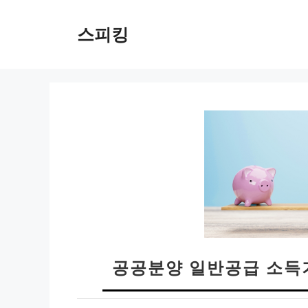
컨
텐
스피킹
츠
로
건
너
뛰
기
공공분양 일반공급 소득