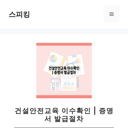
컨
텐
스피킹
메
츠
로
뉴
건
너
뛰
기
건설안전교육 이수확인 | 증명
서 발급절차